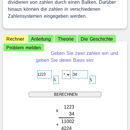
dividieren von zahlen durch einen Balken. Darüber
hinaus können die zahlen in verschiedenen
Zahlensystemen eingegeben werden.
Rechner
Anleitung
Theorie
Die Geschichte
Problem melden
Geben Sie zwei zahlen ein und
geben Sie deren Basis ein:
1
2
2
3
x
3
4
1
1
0
0
2
+
4
2
2
4