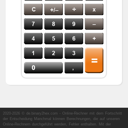
2020-2026 © de.binary2hex.com - Online-Rechner mit dem Fortschritt
der Entscheidung Manchmal können Berechnungen, die auf unseren
Online-Rechnern durchgeführt werden, Fehler enthalten. Mit der