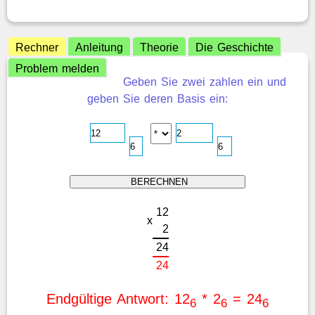
Rechner
Anleitung
Theorie
Die Geschichte
Problem melden
Geben Sie zwei zahlen ein und
geben Sie deren Basis ein:
1
2
x
2
2
4
2
4
Endgültige Antwort: 12
* 2
= 24
6
6
6