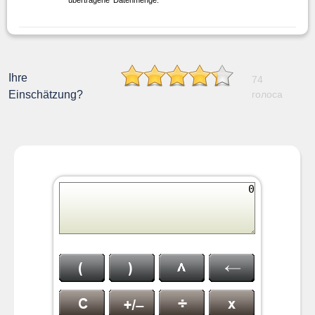
übertragene Datenmenge.
Ihre
74
Einschätzung?
голоса