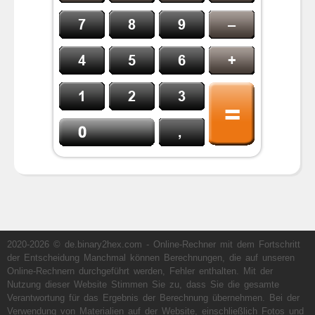
2020-2026 © de.binary2hex.com - Online-Rechner mit dem Fortschritt
der Entscheidung Manchmal können Berechnungen, die auf unseren
Online-Rechnern durchgeführt werden, Fehler enthalten. Mit der
Nutzung dieser Website Stimmen Sie zu, dass Sie die gesamte
Verantwortung für das Ergebnis der Berechnung übernehmen. Bei der
Verwendung von Materialien auf der Website, einschließlich Fotos und